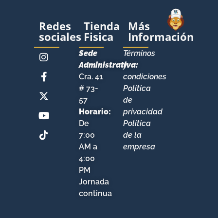
Redes
Tienda
Más
sociales
Fisica
Información
KIT DE ARTE PREESCOLAR WALKERS – STEP B
$
70.000,00
Sede
Términos
Administrativa:
y
Añadir al carrito
Cra. 41
condiciones
# 73-
Política
57
de
Horario:
privacidad
De
Política
7:00
de la
AM a
empresa
4:00
PM
Jornada
continua