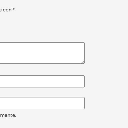
os con
*
omente.