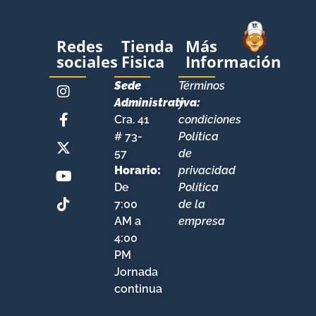
Redes
Tienda
Más
sociales
Fisica
Información
KIT DE ARTE PREESCOLAR WALKERS – STEP B
$
70.000,00
Sede
Términos
Administrativa:
y
Añadir al carrito
Cra. 41
condiciones
# 73-
Política
57
de
Horario:
privacidad
De
Política
7:00
de la
AM a
empresa
4:00
PM
Jornada
continua