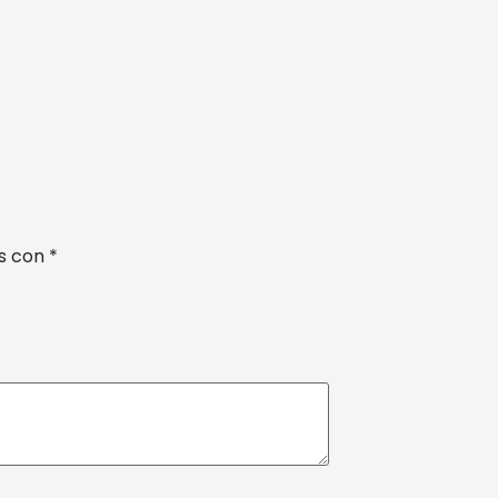
os con
*