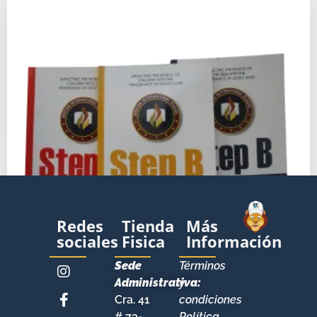
Redes
Tienda
Más
sociales
Fisica
Información
Sede
Términos
Administrativa:
y
Cra. 41
condiciones
PLATAFORMA TET JUDA + TEXTOS
# 73-
Política